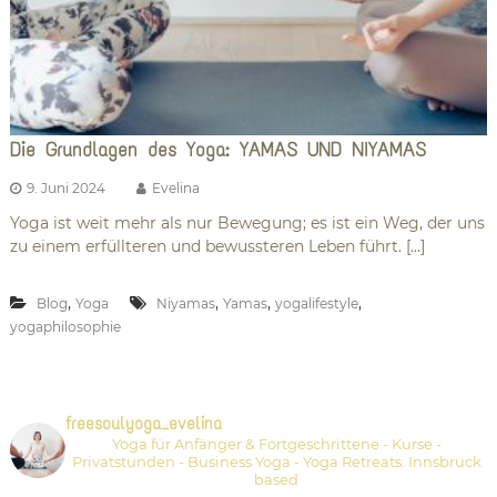
Die Grundlagen des Yoga: YAMAS UND NIYAMAS
9. Juni 2024
Evelina
Yoga ist weit mehr als nur Bewegung; es ist ein Weg, der uns
zu einem erfüllteren und bewussteren Leben führt. […]
,
,
,
,
Blog
Yoga
Niyamas
Yamas
yogalifestyle
yogaphilosophie
freesoulyoga_evelina
Yoga für Anfänger & Fortgeschrittene - Kurse -
Privatstunden - Business Yoga - Yoga Retreats.
Innsbruck
based