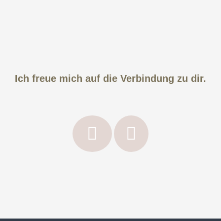
a
c
h
r
i
c
h
t
Ich freue mich auf die Verbindung zu dir.
*