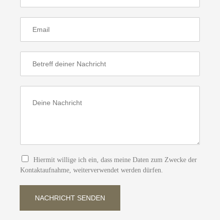
m
e
E
*
-
M
a
E
i
i
l
n
*
z
K
e
o
i
m
l
m
i
e
g
n
e
t
r
a
Hiermit willige ich ein, dass meine Daten zum Zwecke der
T
r
Kontaktaufnahme, weiterverwendet werden dürfen.
e
o
x
d
t
e
NACHRICHT SENDEN
r
N