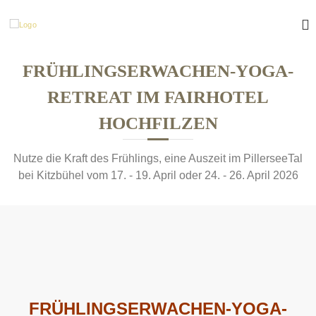
Z
u
F
b
r
y
r
E
ü
e
v
c
FRÜHLINGSERWACHEN-YOGA-
e
e
k
l
S
RETREAT IM FAIRHOTEL
z
i
o
u
n
HOCHFILZEN
m
u
a
I
l
n
Nutze die Kraft des Frühlings, eine Auszeit im PillerseeTal
Y
h
bei Kitzbühel vom 17. - 19. April oder 24. - 26. April 2026
o
a
g
l
a
t
FRÜHLINGSERWACHEN-YOGA-