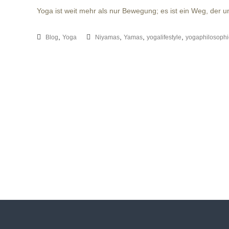
Yoga ist weit mehr als nur Bewegung; es ist ein Weg, der u
,
,
,
,
Blog
Yoga
Niyamas
Yamas
yogalifestyle
yogaphilosophi