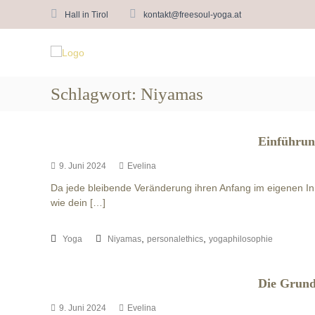
Z
Hall in Tirol
kontakt@freesoul-yoga.at
u
F
r
b
ü
r
y
c
E
e
k
v
e
Schlagwort:
Niyamas
z
e
S
u
l
o
m
i
u
I
Einführun
n
l
n
a
9. Juni 2024
Evelina
h
Y
a
Da jede bleibende Veränderung ihren Anfang im eigenen In
o
l
wie dein […]
g
t
a
,
,
Yoga
Niyamas
personalethics
yogaphilosophie
Die Grun
9. Juni 2024
Evelina