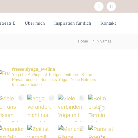
f
i
a
n
etreats
Über mich
Inspiration für dich
Kontakt
c
s
e
t
Home
Niyamas
b
a
o
g
o
r
freesoulyoga_evelina
k
a
Yoga für Anfänger & Fortgeschrittene - Kurse -
Privatstunden - Business Yoga - Yoga Retreats.
m
Innsbruck based