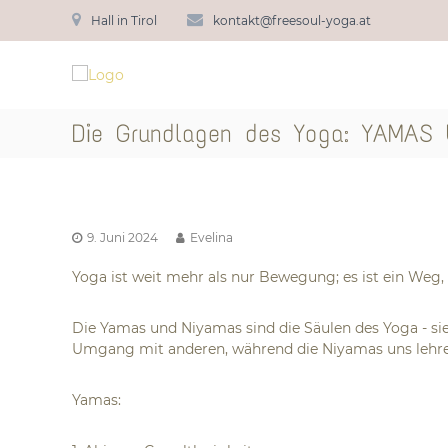
Z
Hall in Tirol
kontakt@freesoul-yoga.at
u
F
r
b
ü
r
y
c
E
e
k
v
e
Die Grundlagen des Yoga: YAMAS
z
e
S
u
l
o
m
i
u
I
n
l
n
a
9. Juni 2024
Evelina
h
Y
a
o
Yoga ist weit mehr als nur Bewegung; es ist ein Weg,
l
g
t
a
Die Yamas und Niyamas sind die Säulen des Yoga - si
Umgang mit anderen, während die Niyamas uns lehren
Yamas: