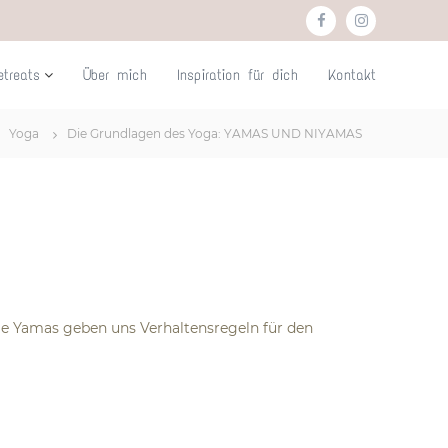
f
i
a
n
etreats
Über mich
Inspiration für dich
Kontakt
c
s
e
t
Yoga
Die Grundlagen des Yoga: YAMAS UND NIYAMAS
b
a
o
g
o
r
k
a
m
Die Yamas geben uns Verhaltensregeln für den