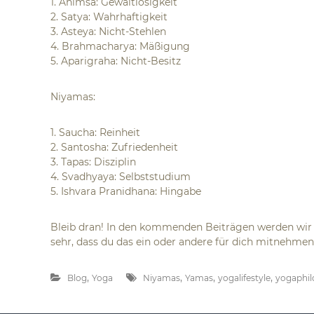
1. Ahimsa: Gewaltlosigkeit
2. Satya: Wahrhaftigkeit
3. Asteya: Nicht-Stehlen
4. Brahmacharya: Mäßigung
5. Aparigraha: Nicht-Besitz
Niyamas:
1. Saucha: Reinheit
2. Santosha: Zufriedenheit
3. Tapas: Disziplin
4. Svadhyaya: Selbststudium
5. Ishvara Pranidhana: Hingabe
Bleib dran! In den kommenden Beiträgen werden wir ti
sehr, dass du das ein oder andere für dich mitnehmen
,
,
,
,
Blog
Yoga
Niyamas
Yamas
yogalifestyle
yogaphil