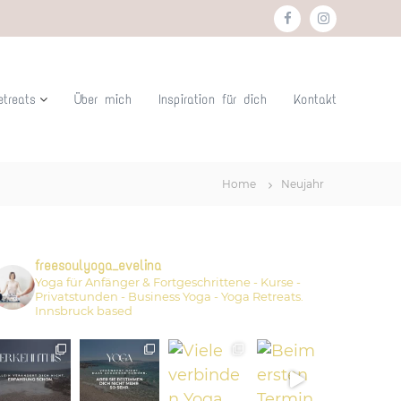
f
i
a
n
c
s
etreats
Über mich
Inspiration für dich
Kontakt
e
t
b
a
o
g
o
r
Home
Neujahr
k
a
m
freesoulyoga_evelina
Yoga für Anfänger & Fortgeschrittene - Kurse -
Privatstunden - Business Yoga - Yoga Retreats.
Innsbruck based