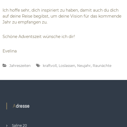
Ich hoffe sehr, dich inspiriert zu haben, damit auch du dich
auf deine Reise begibst, um deine Vision für das kommende
Jahr zu empfangen zu.
Schöne Adventszeit wünsche ich dir!
Evelina
,
,
,
Jahreszeiten
kraftvoll
Loslassen
Neujahr
Raunächte
Adresse
Saline 20